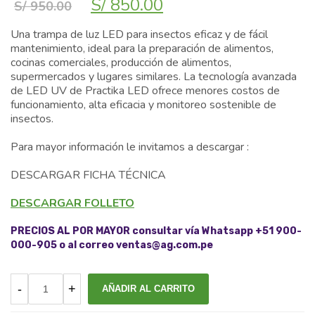
El
El
S/
850.00
S/
950.00
precio
precio
original
actual
Una trampa de luz LED para insectos eficaz y de fácil
era:
es:
mantenimiento, ideal para la preparación de alimentos,
S/ 950.00.
S/ 850.00.
cocinas comerciales, producción de alimentos,
supermercados y lugares similares. La tecnología avanzada
de LED UV de Practika LED ofrece menores costos de
funcionamiento, alta eficacia y monitoreo sostenible de
insectos.
Para mayor información le invitamos a descargar :
DESCARGAR FICHA TÉCNICA
DESCARGAR FOLLETO
PRECIOS AL POR MAYOR consultar vía Whatsapp +51 900-
000-905 o al correo ventas@ag.com.pe
AÑADIR AL CARRITO