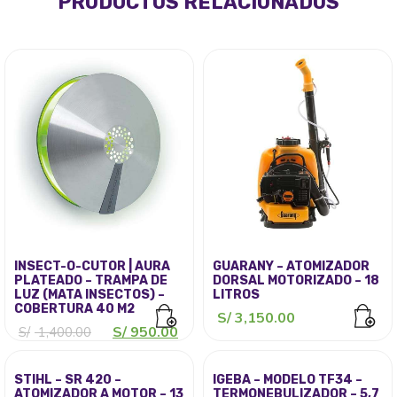
PRODUCTOS RELACIONADOS
S/ 1,714.00.
INSECT-O-CUTOR | AURA
GUARANY – ATOMIZADOR
PLATEADO – TRAMPA DE
DORSAL MOTORIZADO – 18
LUZ (MATA INSECTOS) –
LITROS
COBERTURA 40 M2
S/
3,150.00
El
El
S/
950.00
S/
1,400.00
precio
precio
original
actual
era:
es:
STIHL – SR 420 –
IGEBA – MODELO TF34 –
S/ 1,400.00.
S/ 950.00.
ATOMIZADOR A MOTOR – 13
TERMONEBULIZADOR – 5,7