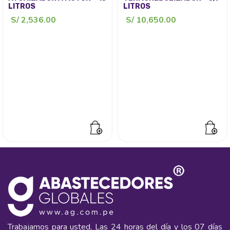
LITROS
LITROS
S/
2,536.00
S/
10,650.00
Trabajamos para usted, Las 24 horas del día y los 07 días