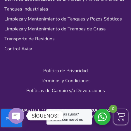
Tanques Industriales
Limpieza y Mantenimiento de Tanques y Pozos Sépticos
Limpieza y Mantenimiento de Trampas de Grasa
Transporte de Residuos
Control Aviar
Política de Privacidad
Términos y Condiciones
Políticas de Cambio y/o Devoluciones
0
@2024
ABASTECEDORES GLOBALES S.A.C RUC: 20614448050
¿Necesitas ayuda?
SÍGUENOS!
- Todos los derechos reservados. Diseñado por
Chatea con nosotros
www.tandaperu.com
Open