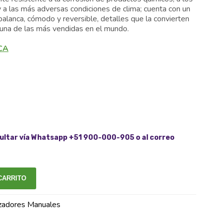
.
S/ 650.00.
y a las más adversas condiciones de clima; cuenta con un
alanca, cómodo y reversible, detalles que la convierten
y una de las más vendidas en el mundo.
CA
ltar vía Whatsapp +51 900-000-905 o al correo
CARRITO
izadores Manuales