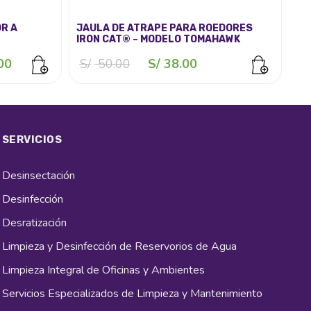
OR A
JAULA DE ATRAPE PARA ROEDORES
IRON CAT® – MODELO TOMAHAWK
El
El
El
00
S/
50.00
S/
38.00
precio
precio
precio
actual
original
actual
es:
era:
es:
0.
S/ 2,990.00.
S/ 50.00.
S/ 38.00.
SERVICIOS
Desinsectación
Desinfección
Desratización
Limpieza y Desinfección de Reservorios de Agua
Limpieza Integral de Oficinas y Ambientes
Servicios Especializados de Limpieza y Mantenimiento