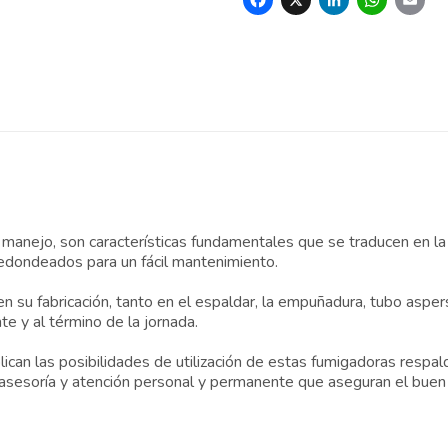
Facebook
X
Linked
Wh
E
l manejo, son características fundamentales que se traducen en la
redondeados para un fácil mantenimiento.
n su fabricación, tanto en el espaldar, la empuñadura, tubo asper
e y al término de la jornada.
lican las posibilidades de utilización de estas fumigadoras respa
 asesoría y atención personal y permanente que aseguran el buen 