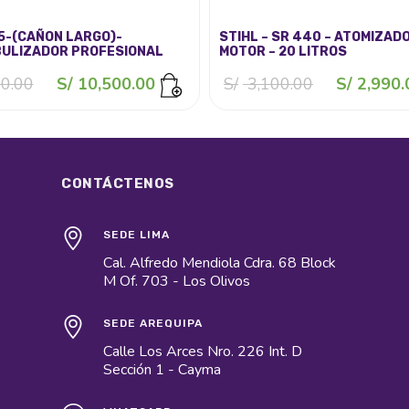
5-(CAÑON LARGO)-
STIHL – SR 440 – ATOMIZAD
ULIZADOR PROFESIONAL
MOTOR – 20 LITROS
El
El
El
0.00
S/
10,500.00
S/
3,100.00
S/
2,990.
precio
precio
precio
original
actual
original
era:
es:
era:
S/ 11,000.00.
S/ 10,500.00.
S/ 3,100.0
CONTÁCTENOS
SEDE LIMA
Cal. Alfredo Mendiola Cdra. 68 Block
M Of. 703 - Los Olivos
SEDE AREQUIPA
Calle Los Arces Nro. 226 Int. D
Sección 1 - Cayma