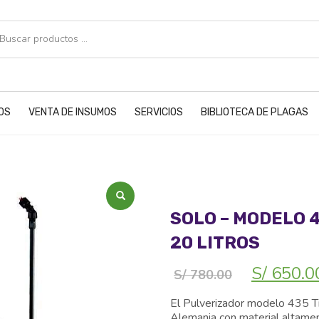
POS
VENTA DE INSUMOS
SERVICIOS
BIBLIOTECA DE PLAGAS
SOLO – MODELO 
20 LITROS
El
S/
650.0
S/
780.00
precio
original
El Pulverizador modelo 435 Ti
era:
Alemania con material altament