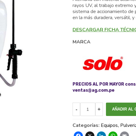
S/ 780.00
rayos UV, al trabajo extremo 
sistema de accionamiento de p
en la más duradera, versátil, 
DESCARGAR FICHA TÉCNI
MARCA
PRECIOS AL POR MAYOR consu
ventas@ag.com.pe
AÑADIR AL 
Categorías:
Equipos
,
Pulver