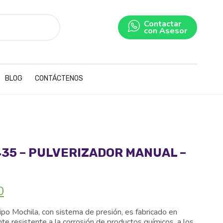
Contactar
con Asesor
BLOG
CONTÁCTENOS
435 – PULVERIZADOR MANUAL –
El
0
precio
actual
po Mochila, con sistema de presión, es fabricado en
es:
e resistente a la corrosión de productos químicos, a los