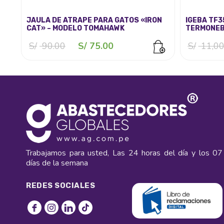
JAULA DE ATRAPE PARA GATOS «IRON
IGEBA TF3
CAT» – MODELO TOMAHAWK
TERMONEB
El
El
S/
90.00
S/
75.00
S/
11,00
precio
precio
original
actual
era:
es:
S/ 90.00.
S/ 75.00.
Trabajamos para usted, Las 24 horas del día y los 07
días de la semana
REDES SOCIALES