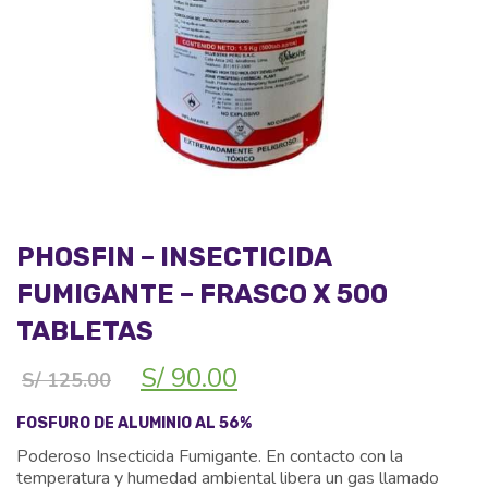
PHOSFIN – INSECTICIDA
FUMIGANTE – FRASCO X 500
TABLETAS
El
El
S/
90.00
S/
125.00
precio
precio
original
actual
FOSFURO DE ALUMINIO AL 56%
era:
es:
Poderoso Insecticida Fumigante. En contacto con la
S/ 125.00.
S/ 90.00.
temperatura y humedad ambiental libera un gas llamado