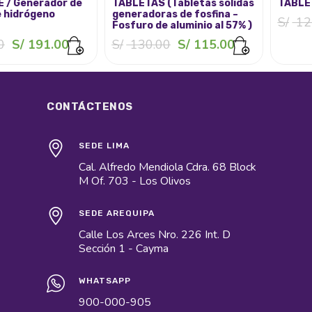
 / Generador de
TABLETAS (Tabletas solidas
TABLE
 hidrógeno
generadoras de fosfina –
S/
12
Fosfuro de aluminio al 57% )
El
El
El
El
0
S/
191.00
S/
130.00
S/
115.00
precio
precio
precio
precio
original
actual
original
actual
era:
es:
era:
es:
S/ 210.00.
S/ 191.00.
S/ 130.00.
S/ 115.00.
CONTÁCTENOS
SEDE LIMA
Cal. Alfredo Mendiola Cdra. 68 Block
M Of. 703 - Los Olivos
SEDE AREQUIPA
Calle Los Arces Nro. 226 Int. D
Sección 1 - Cayma
WHATSAPP
900-000-905