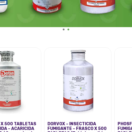
1
2
 X 500 TABLETAS
DORVOX – INSECTICIDA
PHOSFI
IDA – ACARICIDA
FUMIGANTE – FRASCO X 500
FUMIG