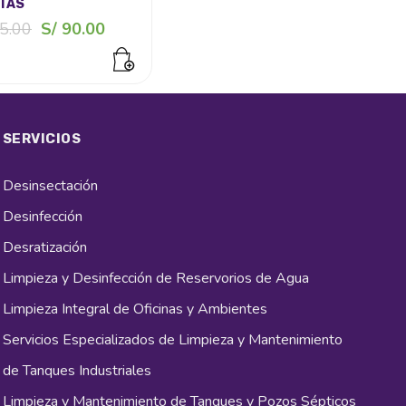
TAS
El
El
5.00
S/
90.00
precio
precio
original
actual
era:
es:
S/ 125.00.
S/ 90.00.
SERVICIOS
Desinsectación
Desinfección
Desratización
Limpieza y Desinfección de Reservorios de Agua
Limpieza Integral de Oficinas y Ambientes
Servicios Especializados de Limpieza y Mantenimiento
de Tanques Industriales
Limpieza y Mantenimiento de Tanques y Pozos Sépticos