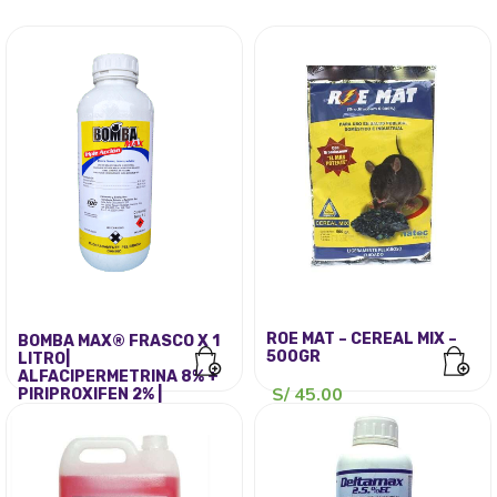
ROE MAT – CEREAL MIX –
BOMBA MAX® FRASCO X 1
500GR
LITRO|
ALFACIPERMETRINA 8% +
S/
45.00
PIRIPROXIFEN 2% |
PIRETROIDE + REGULADOR
DE CRECIMIENTO
El
El
S/
130.00
S/
165.00
precio
precio
original
actual