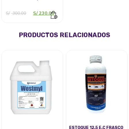
El
El
S/
230.00
S/
300.00
precio
precio
original
actual
era:
es:
S/ 300.00.
S/ 230.00.
PRODUCTOS RELACIONADOS
ESTOQUE 12.5 E.C FRASCO