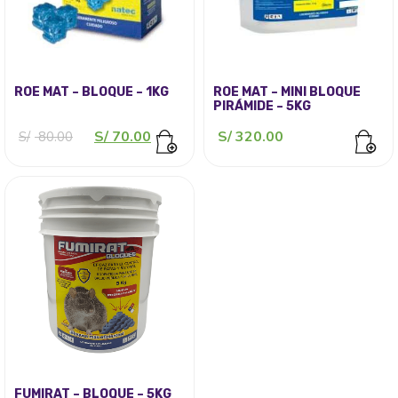
ROE MAT – BLOQUE – 1KG
ROE MAT – MINI BLOQUE
PIRÁMIDE – 5KG
El
El
S/
70.00
S/
320.00
S/
80.00
precio
precio
original
actual
era:
es:
S/ 80.00.
S/ 70.00.
FUMIRAT – BLOQUE – 5KG