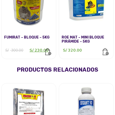
FUMIRAT – BLOQUE – 5KG
ROE MAT – MINI BLOQUE
PIRÁMIDE – 5KG
El
El
S/
230.00
S/
320.00
S/
300.00
precio
precio
original
actual
era:
es:
S/ 300.00.
S/ 230.00.
PRODUCTOS RELACIONADOS