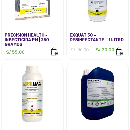
PRECISION HEALTH -
EXQUAT 50 –
INSECTICIDA PM | 250
DESINFECTANTE – 1 LITRO
GRAMOS
El
El
S/
70.00
S/
90.00
S/
55.00
precio
precio
original
actual
era:
es:
S/ 90.00.
S/ 70.