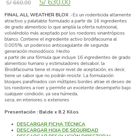
El
El
S/
630.00
S/
660.00
precio
precio
original
actual
FINAL ALL WEATHER BLOX
.-Es un rodenticida altamente
era:
es:
atractivo y palatable formulado a partir de 16 ingredientes
S/ 660.00.
S/ 630.00.
de grado alimenticio lo que amplía la oferta nutricional,
volviéndolo más aceptado por los roedores sinantrópicos
blanco. Contiene el ingrediente activo brodifacouma al
0.005%, un poderoso anticoagulante de segunda
generación monodósico. Hecho
a partir de una fórmula que incluye 16 ingredientes de grado
alimenticio humano y estimuladores delsabor, la
Brodifacouma tiene el mayor nivel de aceptación, es decir,
tiene un sabor que no podrán resistir. La formulación
bloques parafinados con múltiples bordes atrae el deseo de
los roedores a roer y permite un excelente desempeño bajo
cualquier condición, ya sea húmeda,
seca, en interiores o exteriores
Presentación : Balde x 8.2 Kilos
DESCARGAR FICHA TÉCNICA
DESCARGAR HOJA DE SEGURIDAD