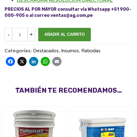
DESCARGAR RESOLUCIÓN DIRECTORAL
PRECIOS AL POR MAYOR consultar vía Whatsapp +51 900-
000-905 o al correo ventas@ag.com.pe
AÑADIR AL CARRITO
Categorías:
Destacados
,
Insumos
,
Raticidas
Facebook
X
LinkedIn
WhatsApp
Email
TAMBIÉN TE RECOMENDAMOS…