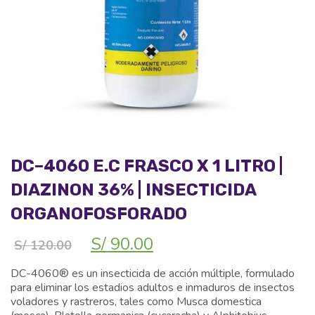
DC–4060 E.C FRASCO X 1 LITRO |
DIAZINON 36% | INSECTICIDA
ORGANOFOSFORADO
El
El
S/
90.00
S/
120.00
precio
precio
original
actual
DC-4060® es un insecticida de acción múltiple, formulado
era:
es:
para eliminar los estadios adultos e inmaduros de insectos
S/ 120.00.
S/ 90.00.
voladores y rastreros, tales como Musca domestica