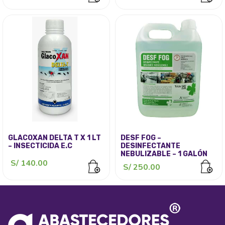
precio
precio
precio
preci
original
actual
original
actua
era:
es:
era:
es:
S/ 170.00.
S/ 135.00.
S/ 105.00.
S/ 90
GLACOXAN DELTA T X 1 LT
DESF FOG –
– INSECTICIDA E.C
DESINFECTANTE
NEBULIZABLE – 1 GALÓN
S/
140.00
S/
250.00