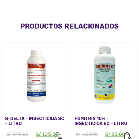
PRODUCTOS RELACIONADOS
S-DELTA – INSECTICIDA SC
FUMITRIN 10% –
– LITRO
INSECTICIDA EC – LITRO
El
El
El
El
S/
135.00
S/
90.00
S/
170.00
S/
105.00