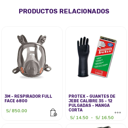
PRODUCTOS RELACIONADOS
3M – RESPIRADOR FULL
PROTEX – GUANTES DE
FACE 6800
JEBE CALIBRE 35 – 12
PULGADAS – MANGA
S/
850.00
CORTA
Rang
S/
14.50
-
S/
16.50
de
Este
precio