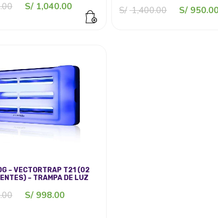
El
El
.00
S/
1,040.00
El
S/
1,400.00
S/
950.0
precio
precio
precio
original
actual
original
era:
es:
era:
S/ 1,350.00.
S/ 1,040.00.
S/ 1,400.0
G – VECTORTRAP T21 (02
ENTES) – TRAMPA DE LUZ
El
El
.00
S/
998.00
precio
precio
original
actual