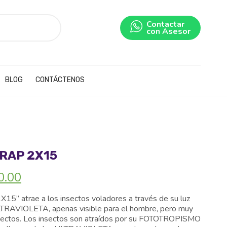
Contactar
con Asesor
BLOG
CONTÁCTENOS
RAP 2X15
El
0.00
precio
actual
” atrae a los insectos voladores a través de su luz
es:
AVIOLETA, apenas visible para el hombre, pero muy
.00.
S/ 1,100.00.
insectos. Los insectos son atraídos por su FOTOTROPISMO