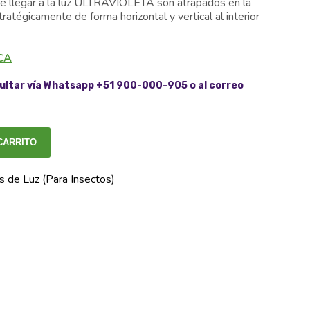
ar de llegar a la luz ULTRAVIOLETA son atrapados en la
tégicamente de forma horizontal y vertical al interior
CA
ltar vía Whatsapp +51 900-000-905 o al correo
CARRITO
 de Luz (Para Insectos)
In
atsApp
mail