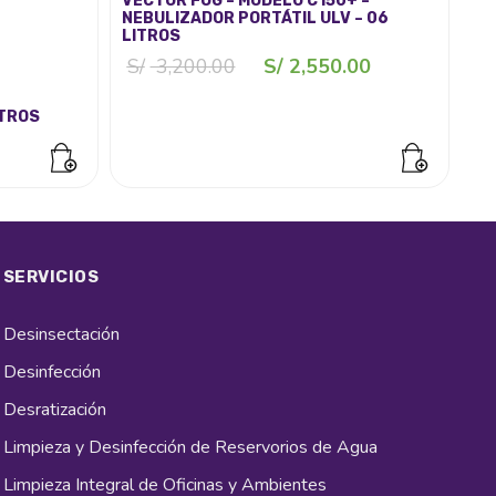
VECTOR FOG – MODELO C150+ –
NEBULIZADOR PORTÁTIL ULV – 06
LITROS
El
El
S/
3,200.00
S/
2,550.00
precio
precio
original
actual
ITROS
era:
es:
S/ 3,200.00.
S/ 2,550.00.
SERVICIOS
Desinsectación
Desinfección
Desratización
Limpieza y Desinfección de Reservorios de Agua
Limpieza Integral de Oficinas y Ambientes