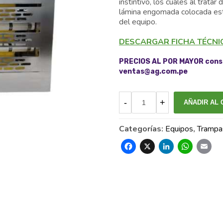
instintivo, los cuales al trat
lámina engomada colocada estra
del equipo.
DESCARGAR FICHA TÉCNI
PRECIOS AL POR MAYOR consu
ventas@ag.com.pe
AÑADIR AL 
Categorías:
Equipos
,
Trampas
Facebook
X
Linked
Wh
E