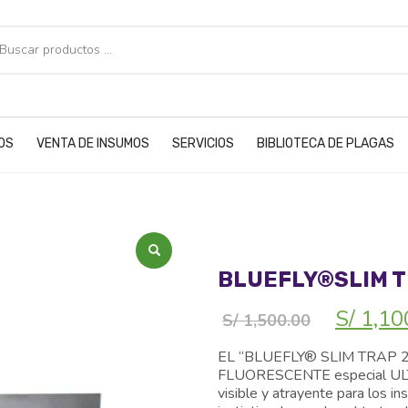
POS
VENTA DE INSUMOS
SERVICIOS
BIBLIOTECA DE PLAGAS
BLUEFLY®SLIM T
El
S/
1,10
S/
1,500.00
precio
original
EL “BLUEFLY® SLIM TRAP 2X15
era:
FLUORESCENTE especial ULTR
S/ 1,500
visible y atrayente para los 