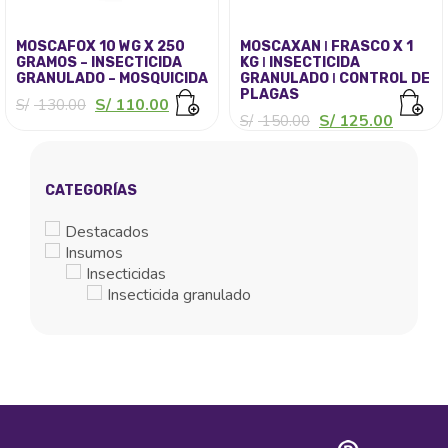
MOSCAFOX 10 WG X 250
MOSCAXAN ǀ FRASCO X 1
GRAMOS – INSECTICIDA
KG ǀ INSECTICIDA
GRANULADO – MOSQUICIDA
GRANULADO ǀ CONTROL DE
PLAGAS
El
El
S/
110.00
S/
130.00
precio
precio
El
El
S/
125.00
S/
150.00
original
actual
precio
precio
era:
es:
original
actual
S/ 130.00.
S/ 110.00.
era:
es:
S/ 150.00.
S/ 125.
CATEGORÍAS
Destacados
Insumos
Insecticidas
Insecticida granulado