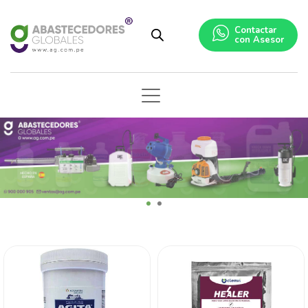
Contactar
con Asesor
1
2