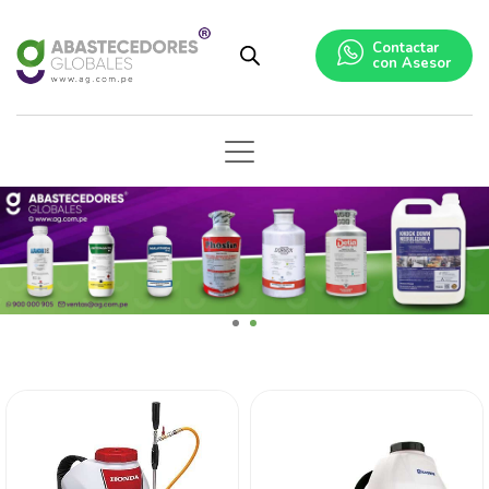
Contactar
con Asesor
1
2