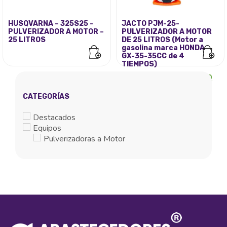
HUSQVARNA – 325S25 -
JACTO PJM-25-
PULVERIZADOR A MOTOR –
PULVERIZADOR A MOTOR
25 LITROS
DE 25 LITROS (Motor a
gasolina marca HONDA
GX-35-35CC de 4
TIEMPOS)
El
El
S/
2,160.00
S/
2,300.00
precio
pre
original
act
CATEGORÍAS
era:
es:
S/ 2,300.00.
S/ 
Destacados
Equipos
Pulverizadoras a Motor