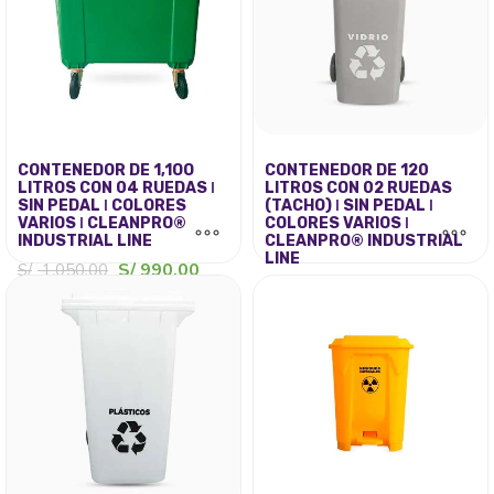
CONTENEDOR DE 1,1OO
CONTENEDOR DE 120
LITROS CON 04 RUEDAS ǀ
LITROS CON 02 RUEDAS
SIN PEDAL ǀ COLORES
(TACHO) ǀ SIN PEDAL ǀ
VARIOS ǀ CLEANPRO®
COLORES VARIOS ǀ
INDUSTRIAL LINE
CLEANPRO® INDUSTRIAL
LINE
El
El
S/
990.00
S/
1,050.00
precio
precio
El
El
S/
180.00
Este
S/
220.00
original
actual
precio
precio
Este
producto
era:
es:
original
actual
producto
tiene
S/ 1,050.00.
S/ 990.00.
era:
es:
tiene
múltiples
S/ 220.00.
S/ 180.
múltiples
variantes.
variantes.
Las
Las
opciones
opciones
se
se
pueden
pueden
elegir