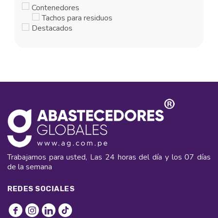
múltiples
Contenedores
variantes.
variantes.
Tachos para residuos
Las
Las
opciones
Destacados
opciones
se
se
pueden
pueden
elegir
elegir
en
en
la
la
página
página
de
de
producto
producto
Trabajamos para usted, Las 24 horas del día y los 07 días
de la semana
REDES SOCIALES